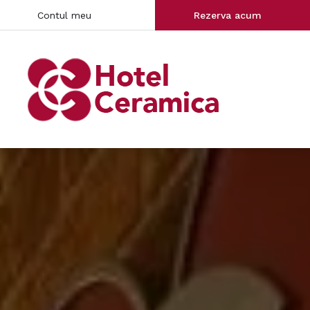
Contul meu
Rezerva acum