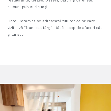
restaurante, terase, pizzerii, baruri şi cafenele,
cluburi, puburi din Iaşi.
Hotel Ceramica se adresează tuturor celor care
vizitează “frumosul târg” atât în scop de afaceri cât
şi turistic.