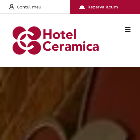
Contul meu
Rezerva acum