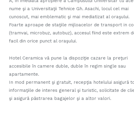
A, în imediata apropiere a Campusului Universitar cu ace
nume şi a Universitaţii Tehnice Gh. Asachi, locul cel mai
cunoscut, mai emblematic şi mai mediatizat al oraşului.
Foarte aproape de staţiile mijloacelor de transport in 
(tramvai, microbuz, autobuz), accesul fiind este extrem d
facil din orice punct al oraşului.
Hotel Ceramica vă pune la dispoziţie cazare la preţuri
accesibile în camere duble, duble în regim single sau
apartamente.
In mod permanent şi gratuit, recepţia hotelului asigură t
informaţiile de interes general şi turistic, solicitate de cli
şi asigură păstrarea bagajelor şi a altor valori.