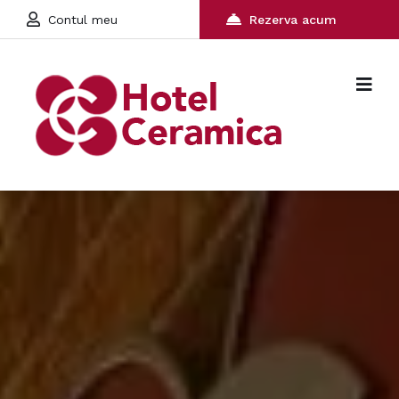
Contul meu
Rezerva acum