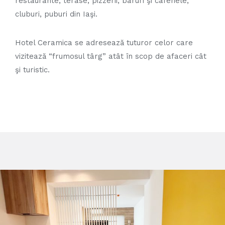
restaurante, terase, pizzerii, baruri şi cafenele,
cluburi, puburi din Iaşi.
Hotel Ceramica se adresează tuturor celor care
vizitează “frumosul târg” atât în scop de afaceri cât
şi turistic.