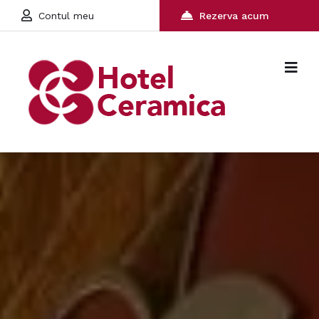
Contul meu
Rezerva acum