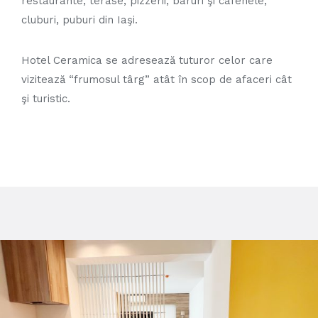
restaurante, terase, pizzerii, baruri şi cafenele,
cluburi, puburi din Iaşi.
Hotel Ceramica se adresează tuturor celor care
vizitează “frumosul târg” atât în scop de afaceri cât
şi turistic.